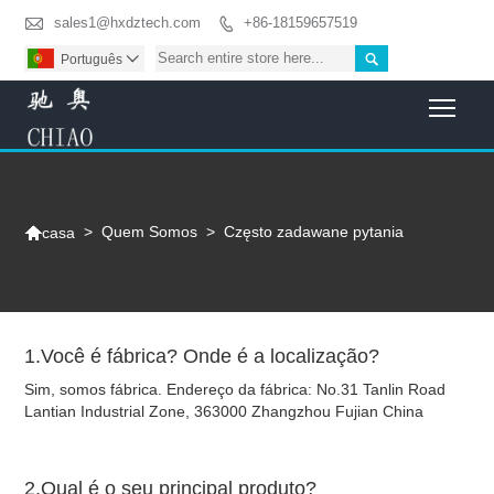

sales1@hxdztech.com
+86-18159657519


Português

Togg

>
Quem Somos
>
Często zadawane pytania
casa
1.Você é fábrica? Onde é a localização?
Sim, somos fábrica. Endereço da fábrica: No.31 Tanlin Road
Lantian Industrial Zone, 363000 Zhangzhou Fujian China
2.Qual é o seu principal produto?