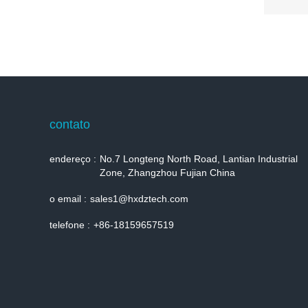
contato
endereço :
No.7 Longteng North Road, Lantian Industrial
Zone, Zhangzhou Fujian China
o email :
sales1@hxdztech.com
telefone :
+86-18159657519