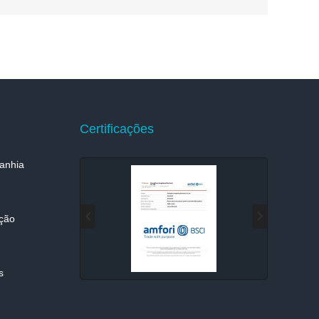
Certificações
anhia
ição
s