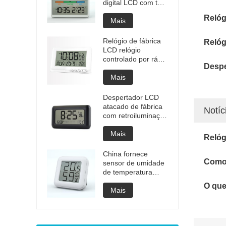
digital LCD com tela
colorida de
Relóg
temperatura e
Mais
umidade
Relógio de fábrica
Relóg
LCD relógio
controlado por rádio
Despe
com luz de fundo
Mais
Despertador LCD
atacado de fábrica
Notíc
com retroiluminação
de baterias
recarregáveis
Mais
Relóg
China fornece
Como 
sensor de umidade
de temperatura
higrotermógrafo
O que
digital lcd
Mais