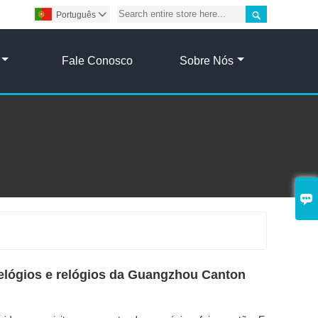

Português

Fale Conosco
Sobre Nós

elógios e relógios da Guangzhou Canton