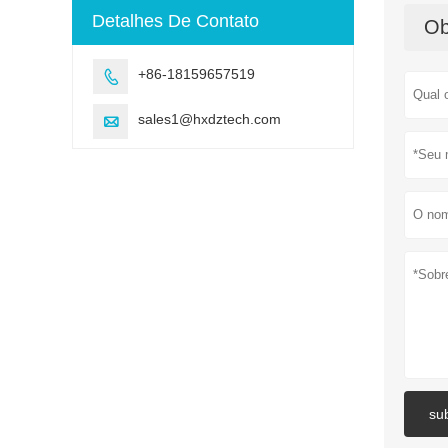
Detalhes De Contato
Ob
+86-18159657519

sales1@hxdztech.com

su