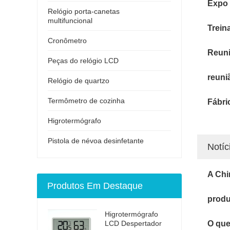
Expo
Relógio porta-canetas
multifuncional
Trein
Cronômetro
Reuni
Peças do relógio LCD
reuni
Relógio de quartzo
Termômetro de cozinha
Fábri
Higrotermógrafo
Pistola de névoa desinfetante
Notíc
A Chi
Produtos Em Destaque
produ
Higrotermógrafo
LCD Despertador
O que