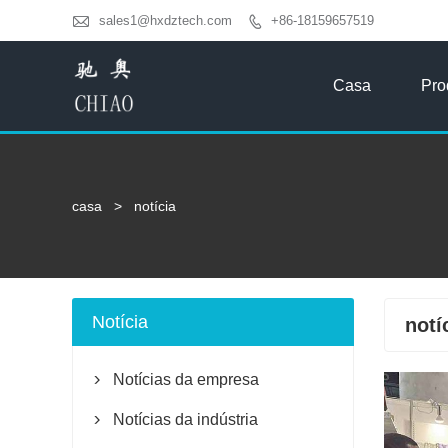

sales1@hxdztech.com
+86-18159657519

Casa
Pro
casa
>
notícia
Notícia
notí
Notícias da empresa

Notícias da indústria
