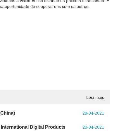
idamos a visitar nosso estande na próxima feira cantão. E
ha oportunidade de cooperar uns com os outros.
Leia mais
(China)
28-04-2021
nternational Digital Products
20-04-2021