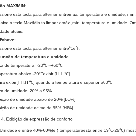
ão MAX/MIN:
ssione esta tecla para alternar entre
máx.
temperatura e umidade,
mín.
aixe a tecla Max/Min
t
o limpar o
máx.
,
mín.
temperatura e umidade. O
m
dade atuais.
℉
chave:
ssione esta tecla para alternar entre
℃
e
℉
.
Função de temperatura e umidade
xa de temperatura: -
2
0
℃
~+6
0
℃
peratura abaixo -
2
0
℃
exibir [L
LL
℃
]
irá exibir
[
HH.H
℃
] quando a temperatura é superior a
6
0
℃
xa de umidade: 20% a 95%
bição de umidade abaixo de 20% [LO%]
bição de umidade acima de 95% [HI%]
4. Exibição de expressão de conforto
Umidade
é
entre
40%-60%
)
e
(
temperatura
está entre
19
℃
-25
℃
)
most