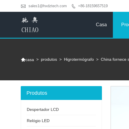

sales1@hxdztech.com
+86-18159657519

Casa
Pro

>
produtos
>
Higrotermógrafo
>
China fornece 
casa
Produtos
Despertador LCD
Relógio LED