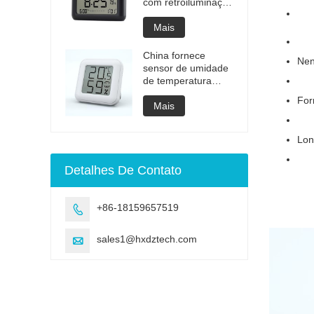
com retroiluminação
de baterias
recarregáveis
Mais
China fornece
Nen
sensor de umidade
de temperatura
higrotermógrafo
For
digital lcd
Mais
Lon
Detalhes De Contato
+86-18159657519

sales1@hxdztech.com
