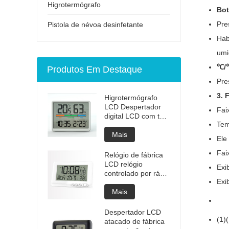
Higrotermógrafo
Bot
Pre
Pistola de névoa desinfetante
H
ab
umi
℃
/
Produtos Em Destaque
Pre
3. 
Higrotermógrafo
LCD Despertador
Fai
digital LCD com tela
Tem
colorida de
temperatura e
Mais
Ele 
umidade
Fai
Relógio de fábrica
LCD relógio
Exi
controlado por rádio
Exi
com luz de fundo
Mais
Despertador LCD
(1)
(
atacado de fábrica