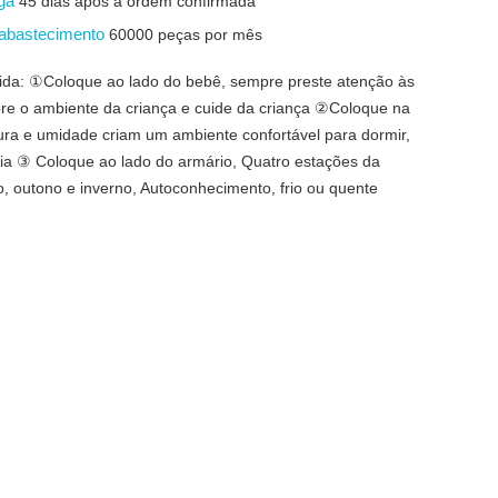
ega
45 dias após a ordem confirmada
 abastecimento
60000 peças por mês
ida: ①Coloque ao lado do bebê, sempre preste atenção às
re o ambiente da criança e cuide da criança ②Coloque na
ra e umidade criam um ambiente confortável para dormir,
a ③ Coloque ao lado do armário, Quatro estações da
o, outono e inverno, Autoconhecimento, frio ou quente