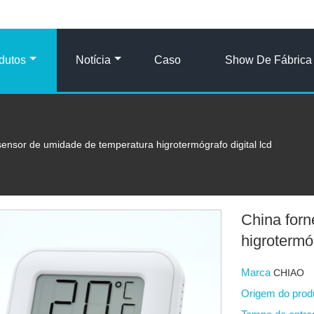
dutos
Notícia
Caso
Show De Fábrica
sensor de umidade de temperatura higrotermógrafo digital lcd
China for
higrotermóg
Marca
CHIAO
Origem do pro