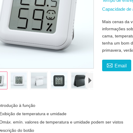
Tempo de entr
Capacidade de
Mais cenas da v
informações sob
cama, temperatu
tenha um bom di
primavera, verã

Email
Introdução à função
 Exibição de temperatura e umidade
 O
máx.
e
mín.
valores de temperatura e umidade podem ser vistos
Descrição do botão