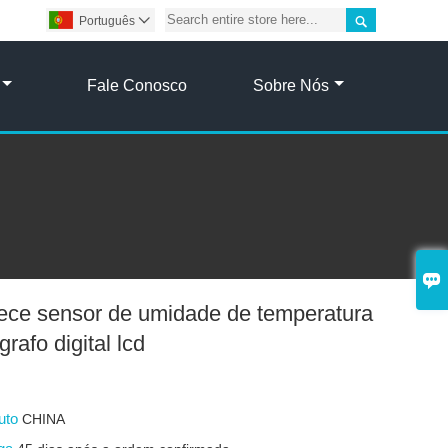

Português

Fale Conosco
Sobre Nós

nece sensor de umidade de temperatura
rafo digital lcd
duto
CHINA