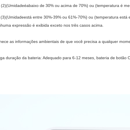
(2)
(
Umidade
é
abaixo de 30% ou acima de 70%
)
ou (
temperatura
é me
(3)
(
Umidade
está entre
30%-39% ou 61%-70%
) ou (
temperatura
está 
huma expressão é exibida exceto nos três casos acima
.
nece as informações ambientais de que você precisa a qualquer mom
ga duração da bateria: Adequado para 6-12 meses, bateria de botão