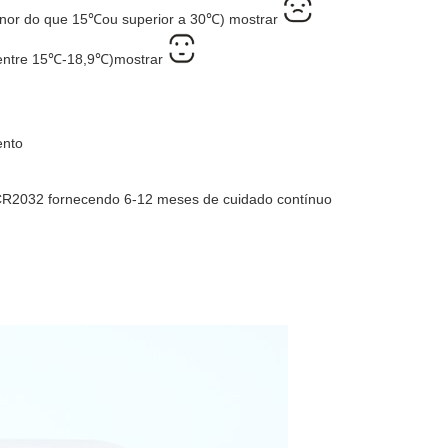
nor do que
15
℃
ou superior a 30
℃
)
mostrar
entre
15
℃
-18,9
℃
)
mostrar
ento
 CR2032 fornecendo 6-12 meses de cuidado contínuo