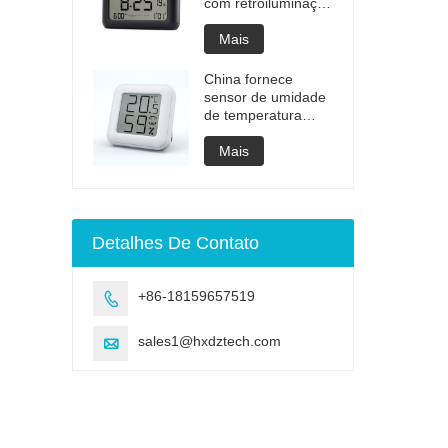
com retroiluminação
de baterias
recarregáveis
Mais
China fornece
sensor de umidade
de temperatura
higrotermógrafo
digital lcd
Mais
Detalhes De Contato
+86-18159657519

sales1@hxdztech.com
