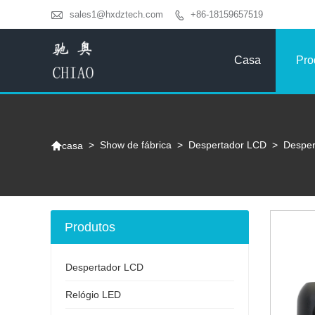

sales1@hxdztech.com
+86-18159657519

Casa
Pro

>
Show de fábrica
>
Despertador LCD
>
Desper
casa
Produtos
Despertador LCD
Relógio LED