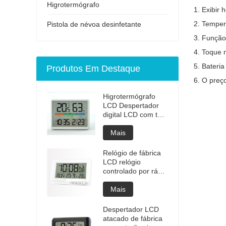
Higrotermógrafo
1. Exibir
2. Temper
Pistola de névoa desinfetante
3. Função
4. Toque 
5. Bateri
Produtos Em Destaque
6. O preç
Higrotermógrafo
LCD Despertador
digital LCD com tela
colorida de
temperatura e
Mais
umidade
Relógio de fábrica
LCD relógio
controlado por rádio
com luz de fundo
Mais
Despertador LCD
atacado de fábrica