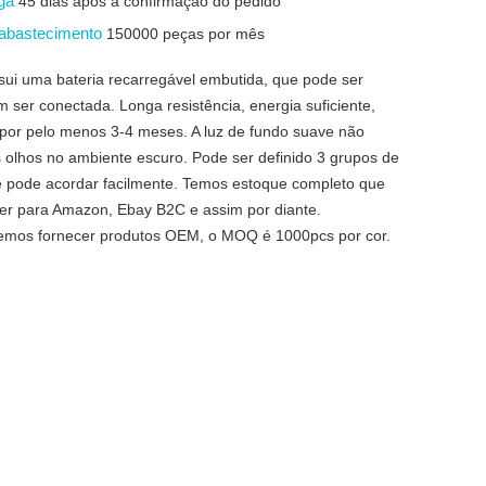
ega
45 dias após a confirmação do pedido
 abastecimento
150000 peças por mês
ssui uma bateria recarregável embutida, que pode ser
 ser conectada. Longa resistência, energia suficiente,
por pelo menos 3-4 meses. A luz de fundo suave não
olhos no ambiente escuro. Pode ser definido 3 grupos de
 pode acordar facilmente. Temos estoque completo que
r para Amazon, Ebay B2C e assim por diante.
demos fornecer produtos OEM, o MOQ é 1000pcs por cor.