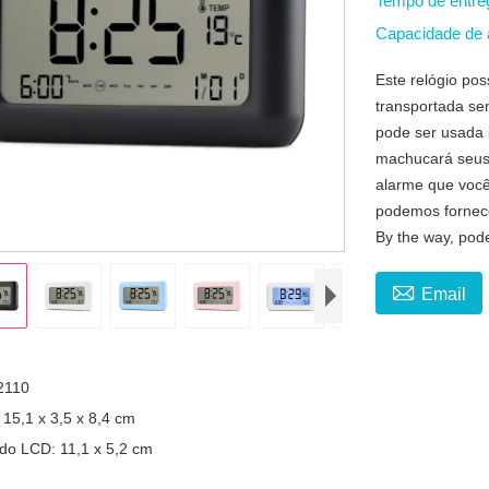
Tempo de entr
Capacidade de
Este relógio po
transportada sem
pode ser usada 
machucará seus 
alarme que você
podemos fornece
By the way, po

Email
2110
15,1 x 3,5 x 8,4 cm
o LCD: 11,1 x 5,2 cm