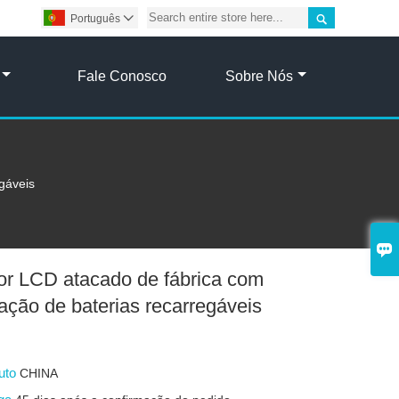

Português

Fale Conosco
Sobre Nós
gáveis

or LCD atacado de fábrica com
nação de baterias recarregáveis
duto
CHINA