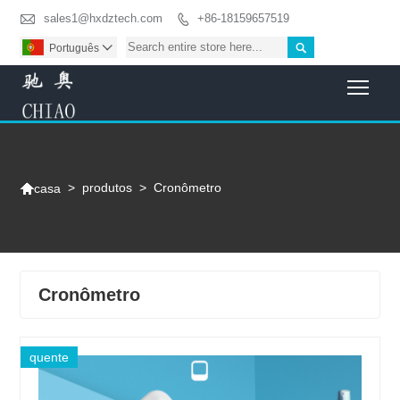

sales1@hxdztech.com
+86-18159657519


Português

Togg

>
produtos
>
Cronômetro
casa
Cronômetro
quente