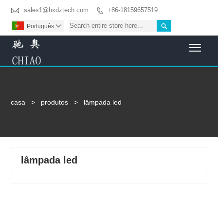

sales1@hxdztech.com
+86-18159657519


Português

Togg
casa
>
produtos
>
lâmpada led
lâmpada led