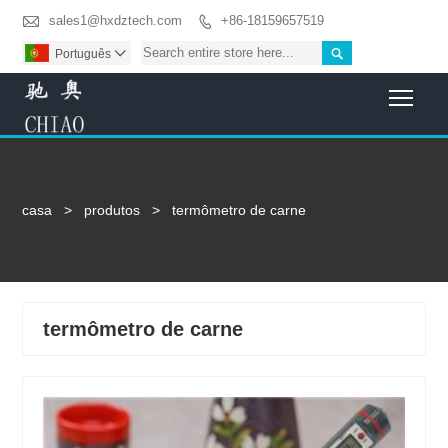

sales1@hxdztech.com
+86-18159657519


Português

Togg
casa
>
produtos
>
termômetro de carne
termômetro de carne