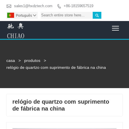

sales1@hxdztech.com
+86-18159657519


Português

Togg
casa
>
produtos
>
relógio de quartzo com suprimento de fábrica na china
relógio de quartzo com suprimento
de fábrica na china